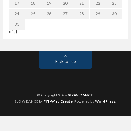
17
18
19
20
21
22
23
24
25
26
27
28
29
30
31
« 4月
Back to Top
© Copyright 2026
SLOW DANCE
.
SLOW DANCE by
FIT-Web Create
. Powered by
WordPress
.