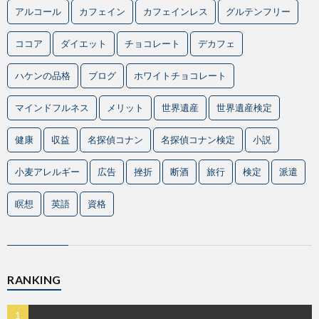
アルコール
カフェイン
カフェインレス
グルテンフリー
ココア
ダイエット
チョコレート
デカフェ
ハケンの品格
ブログ
ホワイトチョコレート
マインドフルネス
メリット
世界遺産
世界遺産検定
健康
収益
名探偵コナン
名探偵コナン検定
小説
小麦アレルギー
広告
挫折
断酒
旅行
検定
派遣
瞑想
英語
資格
RANKING