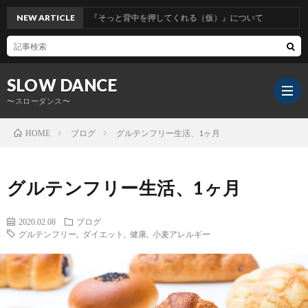
NEW ARTICLE
『そっと背中を押してくれる（仮）』について
SLOW DANCE
〜スローダンス〜
ブログ
グルテンフリー生活、1ヶ月
HOME
グルテンフリー生活、1ヶ月
2020.02.08
ブログ
グルテンフリー
,
ダイエット
,
健康
,
小麦アレルギー