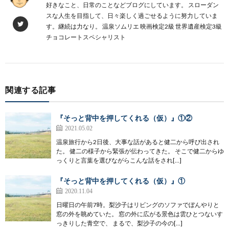
好きなこと、日常のことなどブログにしています。 スローダン
スな人生を目指して、日々楽しく過ごせるように努力していま
す。継続は力なり。 温泉ソムリエ 映画検定2級 世界遺産検定3級
チョコレートスペシャリスト
関連する記事
『そっと背中を押してくれる（仮）』①②
2021.05.02
温泉旅行から2日後、大事な話があると健二から呼び出され
た。 健二の様子から緊張が伝わってきた。 そこで健二からゆ
っくりと言葉を選びながらこんな話をされ[…]
『そっと背中を押してくれる（仮）』①
2020.11.04
日曜日の午前7時。梨沙子はリビングのソファでぼんやりと
窓の外を眺めていた。 窓の外に広がる景色は雲ひとつないす
っきりした青空で、 まるで、梨沙子の今の[…]