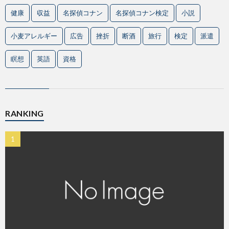
健康
収益
名探偵コナン
名探偵コナン検定
小説
小麦アレルギー
広告
挫折
断酒
旅行
検定
派遣
瞑想
英語
資格
RANKING