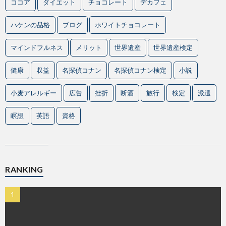
ココア
ダイエット
チョコレート
デカフェ
ハケンの品格
ブログ
ホワイトチョコレート
マインドフルネス
メリット
世界遺産
世界遺産検定
健康
収益
名探偵コナン
名探偵コナン検定
小説
小麦アレルギー
広告
挫折
断酒
旅行
検定
派遣
瞑想
英語
資格
RANKING