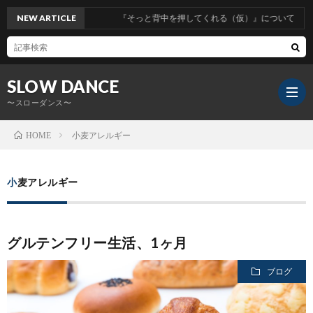
NEW ARTICLE
『そっと背中を押してくれる（仮）』について
SLOW DANCE
〜スローダンス〜
小麦アレルギー
HOME
小麦アレルギー
グルテンフリー生活、1ヶ月
ブログ